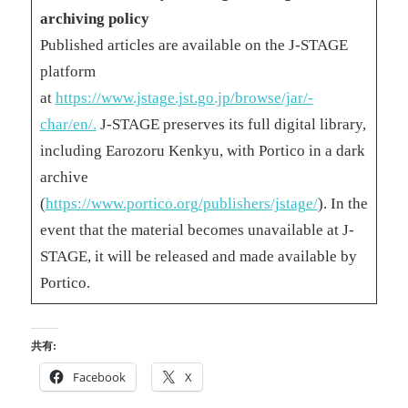
archiving policy
Published articles are available on the J-STAGE
platform
at
https://www.jstage.jst.go.jp/browse/jar/-
char/en/.
J-STAGE preserves its full digital library,
including Earozoru Kenkyu, with Portico in a dark
archive
(
https://www.portico.org/publishers/jstage/
). In the
event that the material becomes unavailable at J-
STAGE, it will be released and made available by
Portico.
共有:
Facebook
X