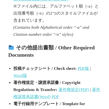
※ファイル内には、アルファベット順（-a）と
出現番号順（-n）の2つのスタイルファイルが
含まれています。
(Contains both Alphabetical order “-a” and
Citation number order “-n” styles)
その他提出書類 / Other Required
Documents
投稿チェックシート / Check sheet:
PDF版
|
Word版
著作権規定・譲渡承諾書 / Copyright
Regulations & Transfer:
著作権規定(PDF)
|
著作
権譲渡承諾書(Word)
PDF
電子付録用テンプレート / Template for