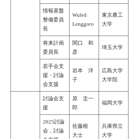
情報基盤
Wuled
東京農工
整備委員
Lenggoro
大学
長
将来計画
関口 和
埼玉大学
委員長
彦
若手会支
岩本 洋
広島大学
援・討論
子
大学院
会支援
討論会支
原 圭一
福岡大学
援
郎
2025討論
佐藤根
兵庫県立
会，討論
大士
大学