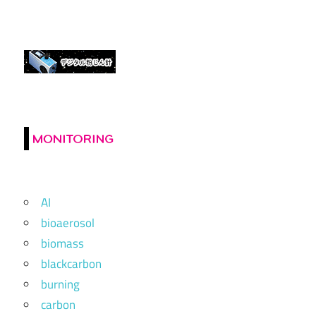
AI
bioaerosol
biomass
blackcarbon
burning
carbon