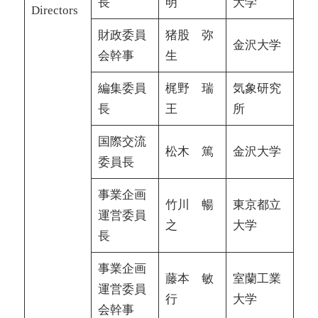
長
明
大学
Directors
財政委員
猪股 弥
金沢大学
会幹事
生
編集委員
梶野 瑞
気象研究
長
王
所
国際交流
松木 篤
金沢大学
委員長
事業企画
竹川 暢
東京都立
運営委員
之
大学
長
事業企画
藤本 敏
室蘭工業
運営委員
行
大学
会幹事