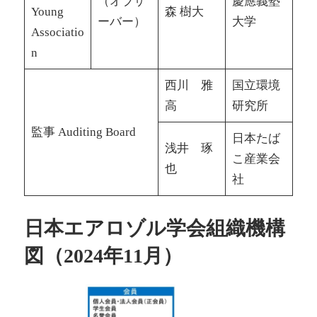
（オブザ
慶應義塾
Young
森 樹大
ーバー）
大学
Associatio
n
西川 雅
国立環境
高
研究所
監事 Auditing Board
日本たば
浅井 琢
こ産業会
也
社
日本エアロゾル学会組織機構
図（2024年11月）