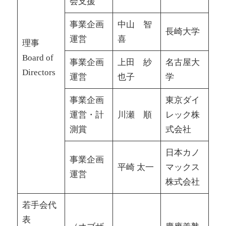
会支援
事業企画
中山 智
長崎大学
運営
喜
理事
Board of
事業企画
上田 紗
名古屋大
Directors
運営
也子
学
事業企画
東京ダイ
運営・計
川瀬 順
レック株
測賞
式会社
日本カノ
事業企画
平崎 太一
マックス
運営
株式会社
若手会代
表