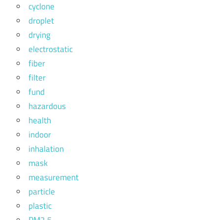
cyclone
droplet
drying
electrostatic
fiber
filter
fund
hazardous
health
indoor
inhalation
mask
measurement
particle
plastic
PM2.5